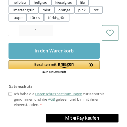
hellblau
hellgrau
kieselgrau
lila
limettengrün
mint
orange
pink
rot
taupe
türkis
türkisgrün
Produkt Anzahl: Gib den gewünschten Wert ein oder benutze die Schaltflächen 
In den Warenkorb
Datenschutz
Ich habe die
Datenschutzbestimmungen
zur Kenntnis
genommen und die
AGB
gelesen und bin mit ihnen
einverstanden.
*