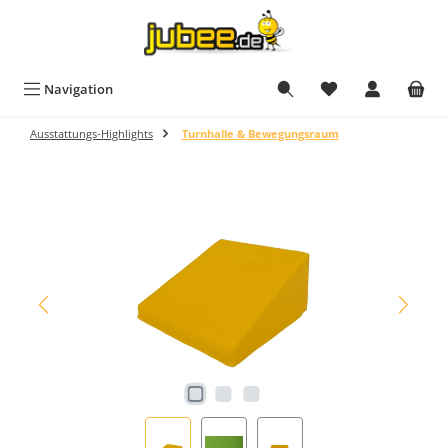
Zum Hauptinhalt springen
Du hast 0 Produkt
Navigation
Ausstattungs-Highlights
Turnhalle & Bewegungsraum
Bildergalerie überspringen