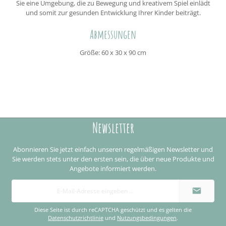
Sie eine Umgebung, die zu Bewegung und kreativem Spiel einlädt
und somit zur gesunden Entwicklung Ihrer Kinder beiträgt.
Abmessungen
Größe: 60 x 30 x 90 cm
Newsletter
Abonnieren Sie jetzt einfach unseren regelmäßigen Newsletter und
Sie werden stets unter den ersten sein, die über neue Produkte und
Angebote informiert werden.
E-
Mail-
Adresse
*
Diese Seite ist durch reCAPTCHA geschützt und es gelten die
Datenschutzrichtlinie
und
Nutzungsbedingungen
.