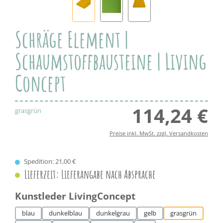
Schräge Element |
Schaumstoffbausteine | Living
Concept
114,24 €
Regul
grasgrün
Preise inkl. MwSt. zzgl. Versandkosten
Spedition: 21,00 €
Lieferzeit: Lieferangabe nach Absprache
auswählen
Kunstleder LivingConcept
blau
dunkelblau
dunkelgrau
gelb
grasgrün