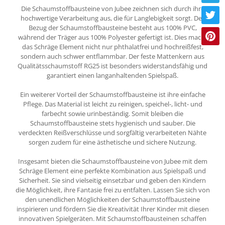
Die Schaumstoffbausteine von Jubee zeichnen sich durch ihre
hochwertige Verarbeitung aus, die für Langlebigkeit sorgt. Der
Bezug der Schaumstoffbausteine besteht aus 100% PVC,
während der Träger aus 100% Polyester gefertigt ist. Dies macht
das Schräge Element nicht nur phthalatfrei und hochreißfest,
sondern auch schwer entflammbar. Der feste Mattenkern aus
Qualitätsschaumstoff RG25 ist besonders widerstandsfähig und
garantiert einen langanhaltenden Spielspaß.
Ein weiterer Vorteil der Schaumstoffbausteine ist ihre einfache
Pflege. Das Material ist leicht zu reinigen, speichel-, licht- und
farbecht sowie urinbeständig. Somit bleiben die
Schaumstoffbausteine stets hygienisch und sauber. Die
verdeckten Reißverschlüsse und sorgfältig verarbeiteten Nähte
sorgen zudem für eine ästhetische und sichere Nutzung.
Insgesamt bieten die Schaumstoffbausteine von Jubee mit dem
Schräge Element eine perfekte Kombination aus Spielspaß und
Sicherheit. Sie sind vielseitig einsetzbar und geben den Kindern
die Möglichkeit, ihre Fantasie frei zu entfalten. Lassen Sie sich von
den unendlichen Möglichkeiten der Schaumstoffbausteine
inspirieren und fördern Sie die Kreativität Ihrer Kinder mit diesen
innovativen Spielgeräten. Mit Schaumstoffbausteinen schaffen