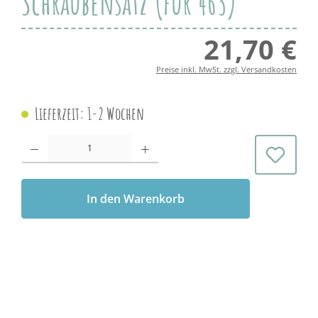
Schraubensatz (für 463)
21,70 €
Regul
Preise inkl. MwSt. zzgl. Versandkosten
Lieferzeit: 1-2 Wochen
Produkt Anzahl: Gib den gewünschten Wert ein oder benutze die Schaltflächen 
In den Warenkorb