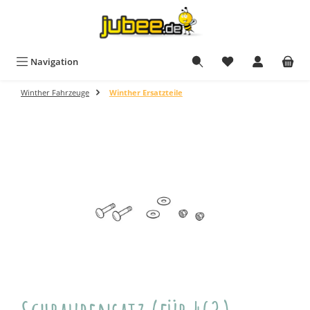
Zum Hauptinhalt springen
Navigation
Winther Fahrzeuge
Winther Ersatzteile
Bildergalerie überspringen