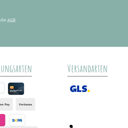
 die
AGB
lungsarten
Versandarten
al
Credit card
GLS /+ Spedition
on Pay
Vorkasse