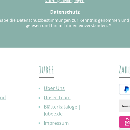
Nutzungsbedingungen
.
Datenschutz
habe die
Datenschutzbestimmungen
zur Kenntnis genommen und
gelesen und bin mit ihnen einverstanden.
*
jubee
Zah
Über Uns
and
Unser Team
PayP
Blätterkataloge |
Amaz
Jubee.de
Impressum