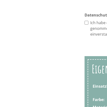
Datenschut
Ich habe
genomme
einverst
Eige
Einsatz
Farbe: