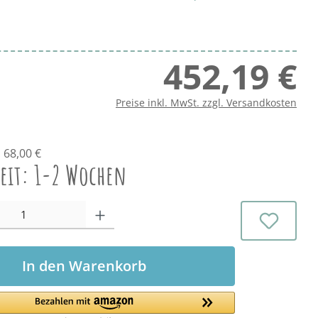
452,19 €
Regu
Preise inkl. MwSt. zzgl. Versandkosten
 68,00 €
zeit: 1-2 Wochen
l: Gib den gewünschten Wert ein oder benutze die Schaltflächen 
In den Warenkorb