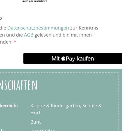
z
 die
Datenschutzbestimmungen
zur Kenntnis
n und die
AGB
gelesen und bin mit ihnen
anden.
*
nschaften
bereich:
Krippe & Kindergarten, Schule &
Hort
Bunt