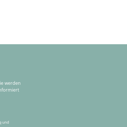
Sie werden
nformiert
e
und