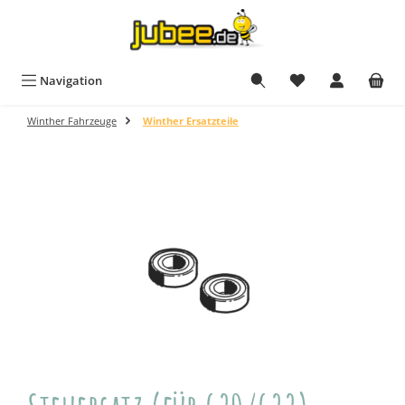
Zum Hauptinhalt springen
Navigation
Winther Fahrzeuge
Winther Ersatzteile
Bildergalerie überspringen