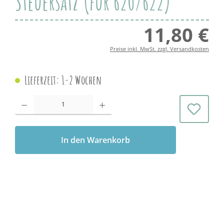
Steuersatz (für 620/622)
11,80 €
Regul
Preise inkl. MwSt. zzgl. Versandkosten
Lieferzeit: 1-2 Wochen
Produkt Anzahl: Gib den gewünschten Wert ein oder benutze die Schaltflächen 
In den Warenkorb