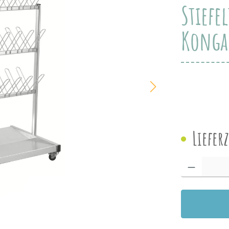
Stiefe
Kong
Liefer
Produkt Anzah