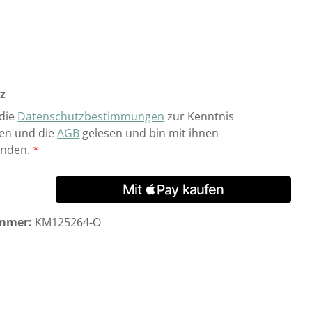
z
 die
Datenschutzbestimmungen
zur Kenntnis
n und die
AGB
gelesen und bin mit ihnen
anden.
*
mmer:
KM125264-O