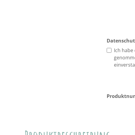
Datenschut
Ich habe
genomme
einverst
Produktnu