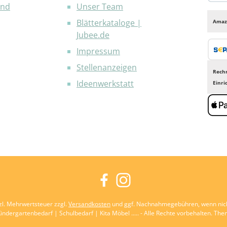
and
Unser Team
PayP
Blätterkataloge |
Amaz
Jubee.de
Impressum
Bank
Stellenanzeigen
Rech
Ideenwerkstatt
Einr
Appl
Facebook
Instagram
tzl. Mehrwertsteuer zzgl.
Versandkosten
und ggf. Nachnahmegebühren, wenn nic
indergartenbedarf | Schulbedarf | Kita Möbel ..... - Alle Rechte vorbehalten. Th