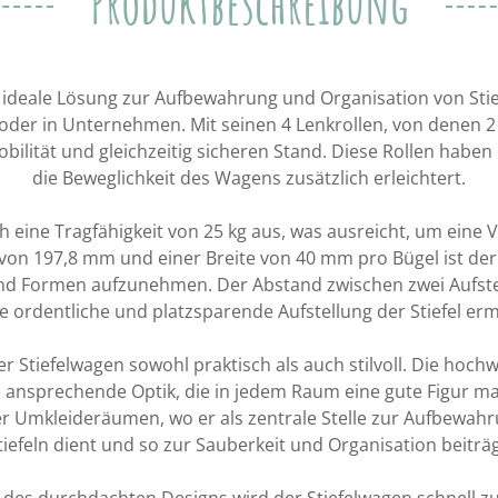
Produktbeschreibung
e ideale Lösung zur Aufbewahrung und Organisation von St
n oder in Unternehmen. Mit seinen 4 Lenkrollen, von denen 2
obilität und gleichzeitig sicheren Stand. Diese Rollen ha
die Beweglichkeit des Wagens zusätzlich erleichtert.
 eine Tragfähigkeit von 25 kg aus, was ausreicht, um eine Vi
 von 197,8 mm und einer Breite von 40 mm pro Bügel ist der 
und Formen aufzunehmen. Der Abstand zwischen zwei Aufste
e ordentliche und platzsparende Aufstellung der Stiefel erm
 Stiefelwagen sowohl praktisch als auch stilvoll. Die hoch
ne ansprechende Optik, die in jedem Raum eine gute Figur m
er Umkleideräumen, wo er als zentrale Stelle zur Aufbewa
tiefeln dient und so zur Sauberkeit und Organisation beiträg
es durchdachten Designs wird der Stiefelwagen schnell zu