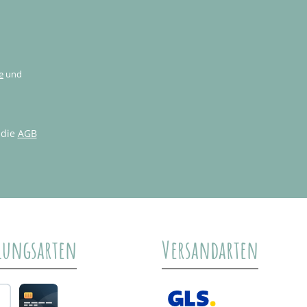
e
und
 die
AGB
lungsarten
Versandarten