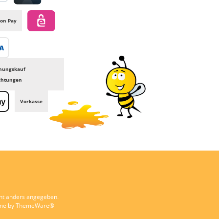
al
Credit card
GLS /+ Spedition
on Pay
eps
transfer
nungskauf
ichtungen
Vorkasse
e Pay
ht anders angegeben.
eme by
ThemeWare®