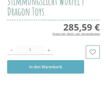
Stimmungslicht Würfel |
Dragon Toys
285,59 €
Regul
Preise inkl. MwSt. zzgl. Versandkosten
Produkt Anzahl: Gib den gewünschten Wert ein oder benutze die Schaltflächen 
In den Warenkorb