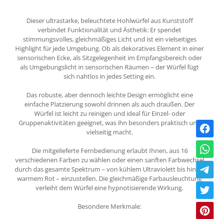
Dieser ultrastarke, beleuchtete Hohlwürfel aus Kunststoff
verbindet Funktionalität und Ästhetik: Er spendet
stimmungsvolles, gleichmäßiges Licht und ist ein vielseitiges
Highlight für jede Umgebung. Ob als dekoratives Element in einer
sensorischen Ecke, als Sitzgelegenheit im Empfangsbereich oder
als Umgebungslicht in sensorischen Räumen – der Würfel fügt
sich nahtlos in jedes Setting ein.
Das robuste, aber dennoch leichte Design ermöglicht eine
einfache Platzierung sowohl drinnen als auch draußen. Der
Würfel ist leicht zu reinigen und ideal für Einzel- oder
Gruppenaktivitäten geeignet, was ihn besonders praktisch und
vielseitig macht.
Die mitgelieferte Fernbedienung erlaubt Ihnen, aus 16
verschiedenen Farben zu wählen oder einen sanften Farbwechsel
durch das gesamte Spektrum – von kühlem Ultraviolett bis hin zu
warmem Rot – einzustellen. Die gleichmäßige Farbausleuchtung
verleiht dem Würfel eine hypnotisierende Wirkung.
Besondere Merkmale: