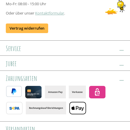
Mo-Fr: 08:00 - 15:00 Uhr
Oder über unser
Kontaktformular
.
Vertrag widerrufen
Service
jubee
Zahlungsarten
Amazon Pay
Vorkasse
PayPal
Credit card
eps
Rechnungskauf Einrichtungen
Banktransfer
Apple Pay
Versandarten