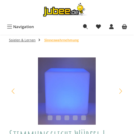
Zum Hauptinhalt springen
Navigation
Spielen & Lernen
Sinneswahrnehmung
Bildergalerie überspringen