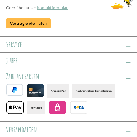
Oder über unser
Kontaktformular
.
Vertrag widerrufen
Service
jubee
Zahlungsarten
Amazon Pay
Rechnungskauf Einrichtungen
PayPal
Credit card
Vorkasse
Apple Pay
eps
Banktransfer
Versandarten