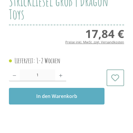
Strickliesel groß | Dragon
Toys
17,84 €
Regul
Preise inkl. MwSt. zzgl. Versandkosten
Lieferzeit: 1-2 Wochen
Produkt Anzahl: Gib den gewünschten Wert ein oder benutze die Schaltflächen 
In den Warenkorb