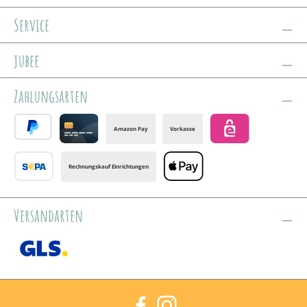
Service
jubee
Zahlungsarten
Amazon Pay
Vorkasse
PayPal
Credit card
eps
Rechnungskauf Einrichtungen
Banktransfer
Apple Pay
Versandarten
GLS /+ Spedition