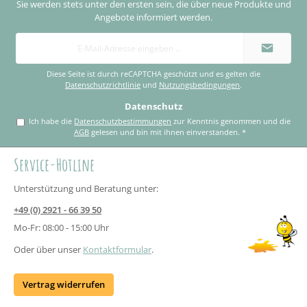
Sie werden stets unter den ersten sein, die über neue Produkte und
Angebote informiert werden.
E-
Mail-
Adresse
*
Diese Seite ist durch reCAPTCHA geschützt und es gelten die
Datenschutzrichtlinie
und
Nutzungsbedingungen
.
Datenschutz
Ich habe die
Datenschutzbestimmungen
zur Kenntnis genommen und die
AGB
gelesen und bin mit ihnen einverstanden.
*
Service-Hotline
Unterstützung und Beratung unter:
+49 (0) 2921 - 66 39 50
Mo-Fr: 08:00 - 15:00 Uhr
Oder über unser
Kontaktformular
.
Vertrag widerrufen