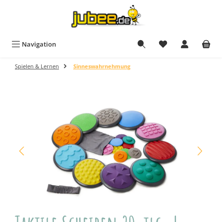
Zum Hauptinhalt springen
Navigation
Spielen & Lernen
Sinneswahrnehmung
Bildergalerie überspringen