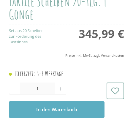
Taktile Scheiben 20-tlg. |
Gonge
345,99 €
Regul
Set aus 20 Scheiben
zur Förderung des
Tastsinnes
Preise inkl. MwSt. zzgl. Versandkosten
Lieferzeit: 5-8 Werktage
Produkt Anzahl: Gib den gewünschten Wert ein oder benutze die Schaltflächen 
In den Warenkorb