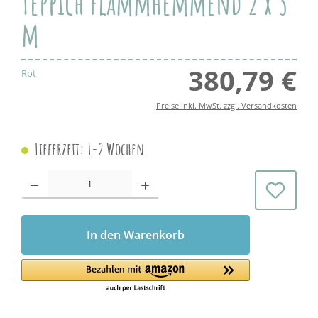
Teppich flammhemmend 2 x 3
m
380,79 €
Regul
Rot
Preise inkl. MwSt. zzgl. Versandkosten
Lieferzeit: 1-2 Wochen
Produkt Anzahl: Gib den gewünschten Wert ein oder benutze die Schaltflächen 
In den Warenkorb