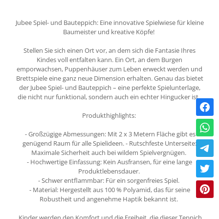
Jubee Spiel- und Bauteppich: Eine innovative Spielwiese für kleine
Baumeister und kreative Köpfe!
Stellen Sie sich einen Ort vor, an dem sich die Fantasie Ihres
Kindes voll entfalten kann. Ein Ort, an dem Burgen
emporwachsen, Puppenhäuser zum Leben erweckt werden und
Brettspiele eine ganz neue Dimension erhalten. Genau das bietet
der Jubee Spiel- und Bauteppich – eine perfekte Spielunterlage,
die nicht nur funktional, sondern auch ein echter Hingucker ist.
Produkthighlights:
- Großzügige Abmessungen: Mit 2 x 3 Metern Fläche gibt es
genügend Raum für alle Spielideen. - Rutschfeste Unterseite:
Maximale Sicherheit auch bei wildem Spielvergnügen.
- Hochwertige Einfassung: Kein Ausfransen, für eine lange
Produktlebensdauer.
- Schwer entflammbar: Für ein sorgenfreies Spiel.
- Material: Hergestellt aus 100 % Polyamid, das für seine
Robustheit und angenehme Haptik bekannt ist.
Kinder werden den Komfort und die Freiheit, die dieser Teppich