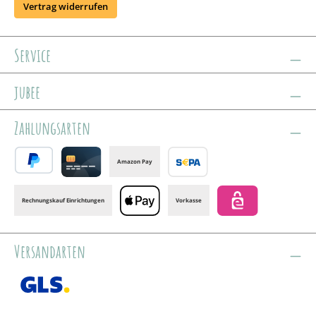
Vertrag widerrufen
Service
jubee
Zahlungsarten
Amazon Pay
PayPal
Credit card
Banktransfer
Rechnungskauf Einrichtungen
Vorkasse
Apple Pay
eps
Versandarten
GLS /+ Spedition