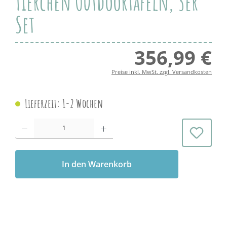
Tierchen Outdoortafeln, 3er
Set
356,99 €
Regul
Preise inkl. MwSt. zzgl. Versandkosten
Lieferzeit: 1-2 Wochen
Produkt Anzahl: Gib den gewünschten Wert ein oder benutze die Schaltflächen 
In den Warenkorb