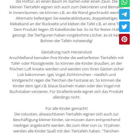
die Hoftür, an einen Baum im Garten oder einen Zaun. Die
kleinen Tiertafeln eignen sich auch zum Dekorieren und Bemalen
in Innenräumen; sie können z.B. an die Wand geschraubt werden.
Alternativ befestigen Sie wiederablösbares, doppelseitiges
Klebeband an der Rückseite und kleben die Tafel z.B. an eine Tür.
Dem Produkt liegen 35 Kabelbinder bei. So ist für festen Halt
gesorgt. Die Tierfiguren haben vorgebohrte Löcher, es ist kein
Bohren der Tafeln notwendig!
Gestaltung nach Herzenslust
Anschließend bemalen Ihre Kinder die wetterfesten Tiertafeln mit
Tafel- oder Flüssigkreide. So können die Kinder draußen, an der
frischen Luft kreativ werden und werden von Ihren Gästen sicher
Lob bekommen. Igel, Vogel, Eichhörnchen - niedlich und
kindgerecht regen die Tierchen die Fantasie an. So können die
Kinder dem Igel z.B. blaue Stacheln malen oder den Vogel mit
Buchstaben verzieren. Für Straßenkreide eignet sich das Produkt
allerdings nicht.
Für alle Kinder gemacht!
Die robusten, abwaschbaren Tiertafeln eignen sich auch zur
Beschäftigung kleiner Kinder, sie müssen dann entsprechend
niedriger angebracht werden. Bis zum Alter von ca. 10 Jahren
werden alle Kinder Spaß mit den Tiertafeln haben. "Tierchen-