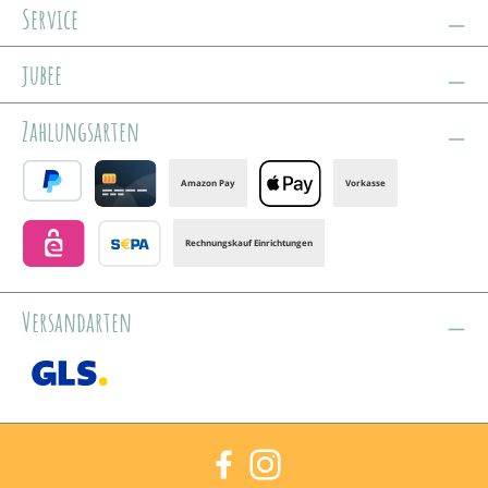
Service
jubee
Zahlungsarten
Amazon Pay
Vorkasse
PayPal
Credit card
Apple Pay
Rechnungskauf Einrichtungen
eps
Banktransfer
Versandarten
GLS /+ Spedition
Facebook
Instagram