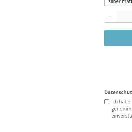
silber mat
Produkt Anzah
Datenschut
Ich habe
genomme
einverst