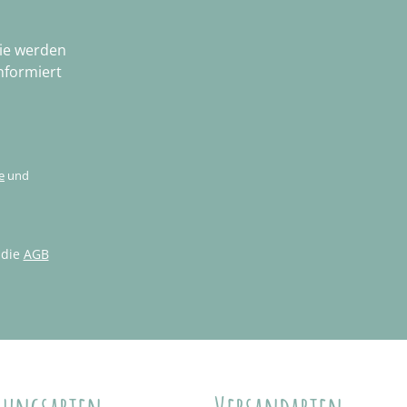
Sie werden
nformiert
e
und
 die
AGB