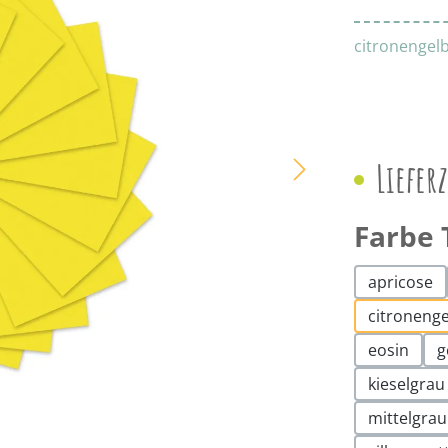
citronengel
Liefer
Farbe 
apricose
citroneng
eosin
g
kieselgrau
mittelgrau