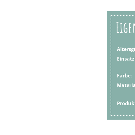
Eige
Altersg
Einsatz
Farbe:
Materia
Produ