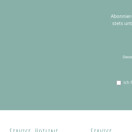
Abonniere
stets un
Diese
Ich 