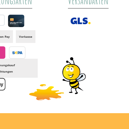
lungsarten
Versandarten
al
Credit card
GLS /+ Spedition
on Pay
Vorkasse
Banktransfer
nungskauf
ichtungen
e Pay