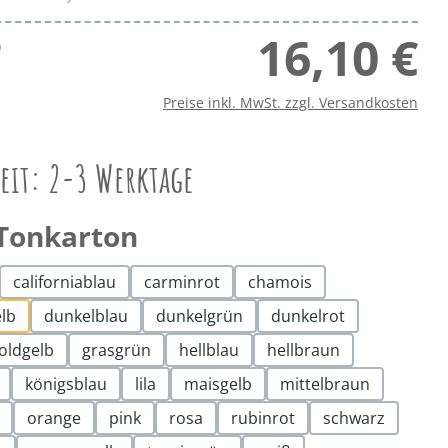
16,10 €
Regu
b
Preise inkl. MwSt. zzgl. Versandkosten
zeit: 2-3 Werktage
auswählen
Tonkarton
californiablau
carminrot
chamois
elb
dunkelblau
dunkelgrün
dunkelrot
oldgelb
grasgrün
hellblau
hellbraun
königsblau
lila
maisgelb
mittelbraun
orange
pink
rosa
rubinrot
schwarz