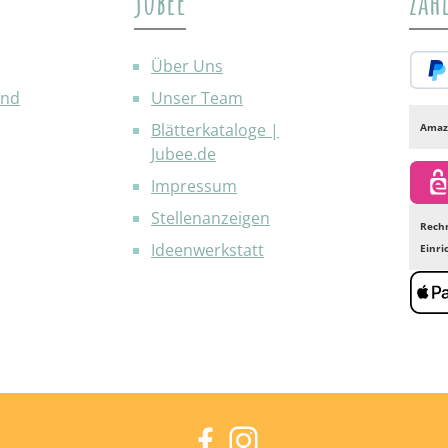
jubee
Zah
Über Uns
and
Unser Team
PayP
Blätterkataloge |
Amaz
Jubee.de
Impressum
eps
Stellenanzeigen
Rech
Ideenwerkstatt
Einr
Appl
Facebook
Instagram