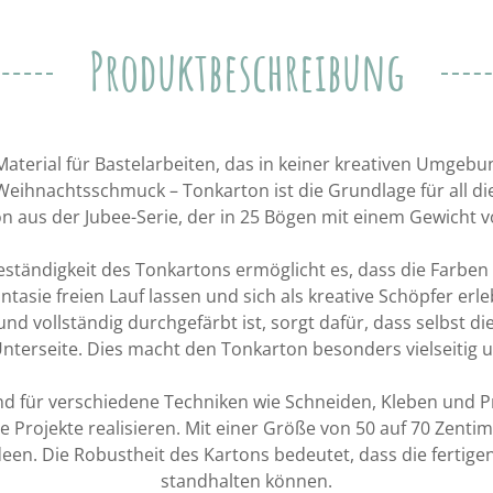
Produktbeschreibung
Material für Bastelarbeiten, das in keiner kreativen Umgebun
Weihnachtsschmuck – Tonkarton ist die Grundlage für all di
n aus der Jubee-Serie, der in 25 Bögen mit einem Gewicht vo
eständigkeit des Tonkartons ermöglicht es, dass die Farben
ntasie freien Lauf lassen und sich als kreative Schöpfer erl
und vollständig durchgefärbt ist, sorgt dafür, dass selbst di
nterseite. Dies macht den Tonkarton besonders vielseitig un
d für verschiedene Techniken wie Schneiden, Kleben und Pri
e Projekte realisieren. Mit einer Größe von 50 auf 70 Zent
deen. Die Robustheit des Kartons bedeutet, dass die ferti
standhalten können.