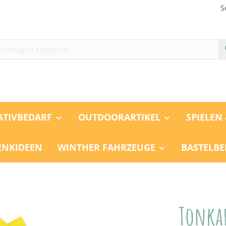
S
ATIVBEDARF
OUTDOORARTIKEL
SPIELEN
ENKIDEEN
WINTHER FAHRZEUGE
BASTELBE
Tonka