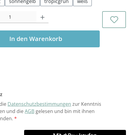
t
sonnengelb
tropicgrün
weiß
l: Gib den gewünschten Wert ein oder benutze die Schaltflächen 
In den Warenkorb
z
 die
Datenschutzbestimmungen
zur Kenntnis
n und die
AGB
gelesen und bin mit ihnen
anden.
*