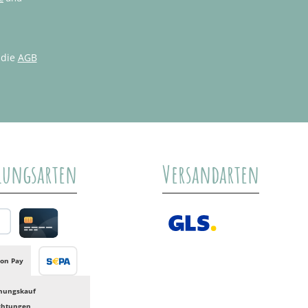
 die
AGB
lungsarten
Versandarten
al
Credit card
GLS /+ Spedition
on Pay
Banktransfer
nungskauf
ichtungen