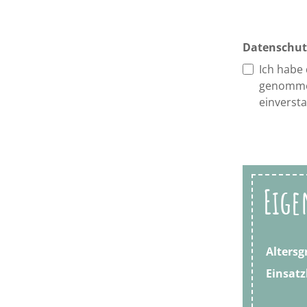
Datenschut
Ich habe
genomme
einverst
Eige
Altersg
Einsatz