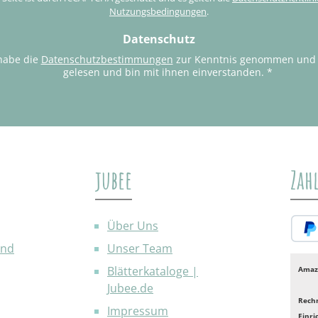
*
Nutzungsbedingungen
.
Datenschutz
habe die
Datenschutzbestimmungen
zur Kenntnis genommen und
gelesen und bin mit ihnen einverstanden.
*
jubee
Zah
Über Uns
and
Unser Team
PayP
Blätterkataloge |
Amaz
Jubee.de
Rech
Impressum
Einr