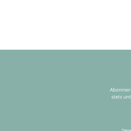
Abonniere
stets un
Diese