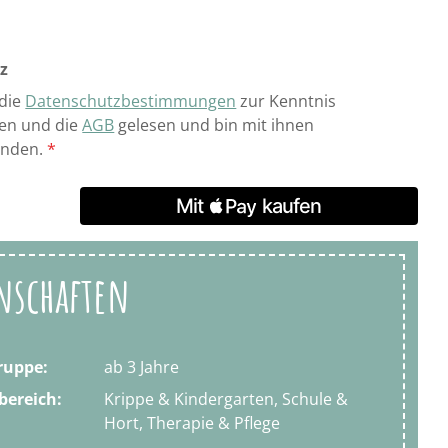
z
 die
Datenschutzbestimmungen
zur Kenntnis
n und die
AGB
gelesen und bin mit ihnen
anden.
*
nschaften
ruppe:
ab 3 Jahre
bereich:
Krippe & Kindergarten, Schule &
Hort, Therapie & Pflege