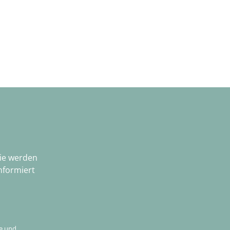
Sie werden
nformiert
e
und