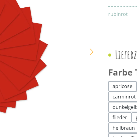
rubinrot
Liefer
Farbe 
apricose
carminrot
dunkelgel
flieder
hellbraun