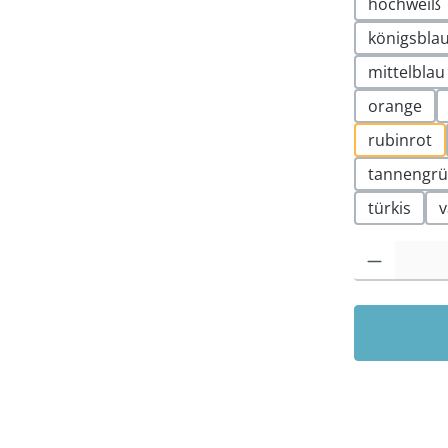
hochweiß
königsbla
mittelblau
orange
rubinrot
tannengr
türkis
v
Produkt Anzah