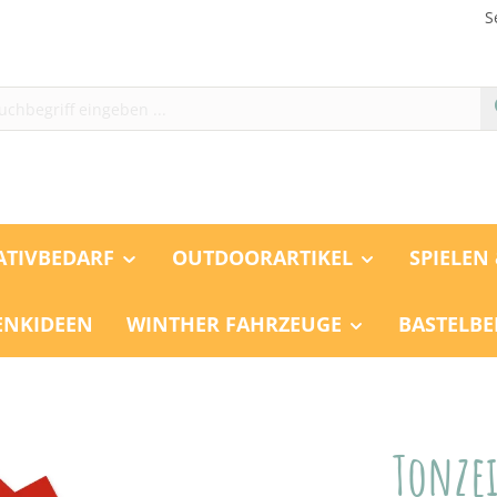
S
ATIVBEDARF
OUTDOORARTIKEL
SPIELEN
ENKIDEEN
WINTHER FAHRZEUGE
BASTELBE
Tonzei