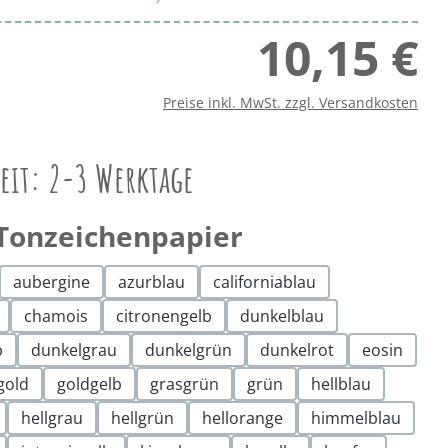
10,15 €
Regu
Preise inkl. MwSt. zzgl. Versandkosten
zeit: 2-3 Werktage
auswählen
Tonzeichenpapier
aubergine
azurblau
californiablau
chamois
citronengelb
dunkelblau
b
dunkelgrau
dunkelgrün
dunkelrot
eosin
gold
goldgelb
grasgrün
grün
hellblau
hellgrau
hellgrün
hellorange
himmelblau