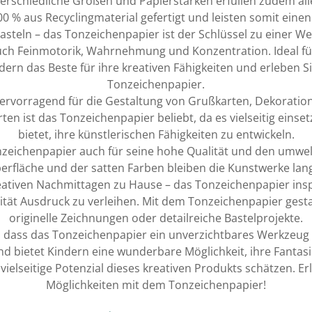
erschiedliche Größen und Papierstärken erfüllen zudem alle
0 % aus Recyclingmaterial gefertigt und leisten somit ein
steln – das Tonzeichenpapier ist der Schlüssel zu einer Welt
 auch Feinmotorik, Wahrnehmung und Konzentration. Ideal fü
dern das Beste für ihre kreativen Fähigkeiten und erleben 
Tonzeichenpapier.
ervorragend für die Gestaltung von Grußkarten, Dekoratio
n ist das Tonzeichenpapier beliebt, da es vielseitig einset
bietet, ihre künstlerischen Fähigkeiten zu entwickeln.
nzeichenpapier auch für seine hohe Qualität und den umwel
rfläche und der satten Farben bleiben die Kunstwerke lang
eativen Nachmittagen zu Hause – das Tonzeichenpapier insp
ität Ausdruck zu verleihen. Mit dem Tonzeichenpapier gesta
originelle Zeichnungen oder detailreiche Bastelprojekte.
dass das Tonzeichenpapier ein unverzichtbares Werkzeug für 
nd bietet Kindern eine wunderbare Möglichkeit, ihre Fantasie
ielseitige Potenzial dieses kreativen Produkts schätzen. Erl
Möglichkeiten mit dem Tonzeichenpapier!