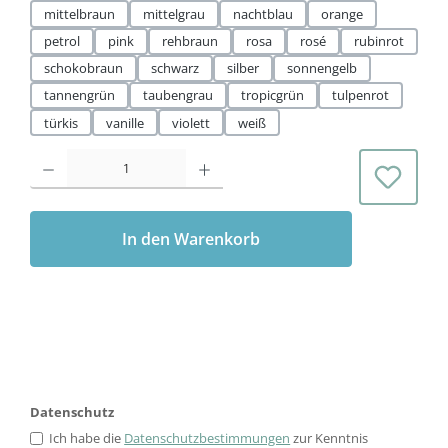
mittelbraun
mittelgrau
nachtblau
orange
petrol
pink
rehbraun
rosa
rosé
rubinrot
schokobraun
schwarz
silber
sonnengelb
tannengrün
taubengrau
tropicgrün
tulpenrot
türkis
vanille
violett
weiß
Produkt Anzahl: Gib den gewünschten Wert ein oder benutze die Schaltflächen 
In den Warenkorb
Datenschutz
Ich habe die
Datenschutzbestimmungen
zur Kenntnis