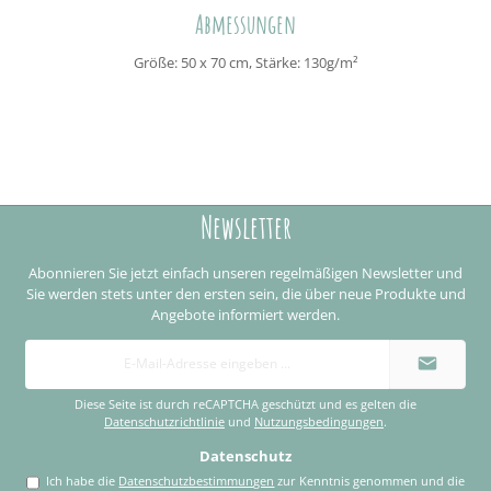
Abmessungen
Größe: 50 x 70 cm, Stärke: 130g/m²
Newsletter
Abonnieren Sie jetzt einfach unseren regelmäßigen Newsletter und
Sie werden stets unter den ersten sein, die über neue Produkte und
Angebote informiert werden.
E-
Mail-
Adresse
*
Diese Seite ist durch reCAPTCHA geschützt und es gelten die
Datenschutzrichtlinie
und
Nutzungsbedingungen
.
Datenschutz
Ich habe die
Datenschutzbestimmungen
zur Kenntnis genommen und die