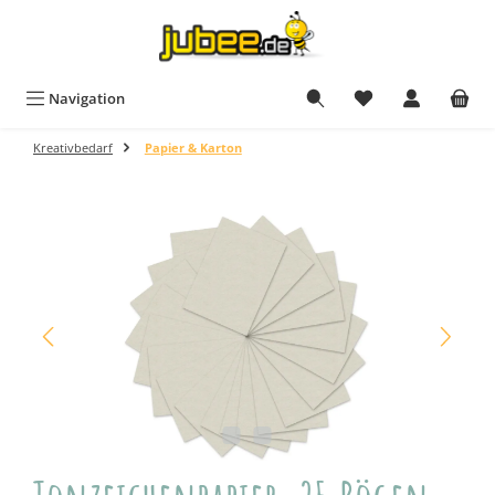
Zum Hauptinhalt springen
Navigation
Kreativbedarf
Papier & Karton
Bildergalerie überspringen