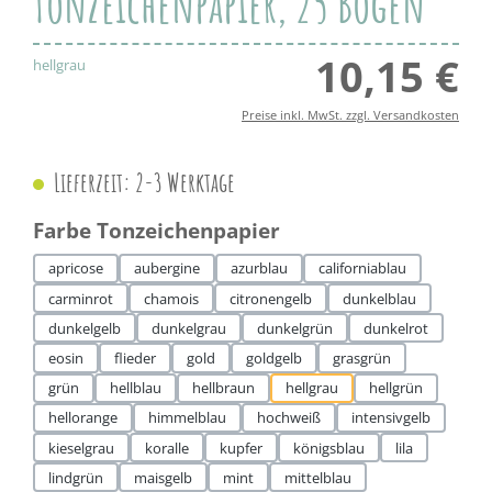
Tonzeichenpapier, 25 Bögen
10,15 €
Regul
hellgrau
Preise inkl. MwSt. zzgl. Versandkosten
Lieferzeit: 2-3 Werktage
auswählen
Farbe Tonzeichenpapier
apricose
aubergine
azurblau
californiablau
carminrot
chamois
citronengelb
dunkelblau
dunkelgelb
dunkelgrau
dunkelgrün
dunkelrot
eosin
flieder
gold
goldgelb
grasgrün
grün
hellblau
hellbraun
hellgrau
hellgrün
hellorange
himmelblau
hochweiß
intensivgelb
kieselgrau
koralle
kupfer
königsblau
lila
lindgrün
maisgelb
mint
mittelblau