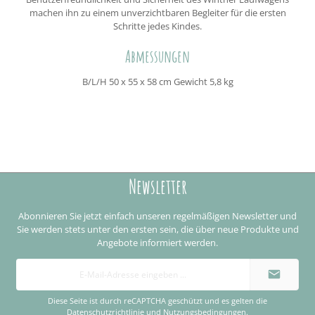
machen ihn zu einem unverzichtbaren Begleiter für die ersten
Schritte jedes Kindes.
Abmessungen
B/L/H 50 x 55 x 58 cm Gewicht 5,8 kg
Newsletter
Abonnieren Sie jetzt einfach unseren regelmäßigen Newsletter und
Sie werden stets unter den ersten sein, die über neue Produkte und
Angebote informiert werden.
E-
Mail-
Adresse
*
Diese Seite ist durch reCAPTCHA geschützt und es gelten die
Datenschutzrichtlinie
und
Nutzungsbedingungen
.