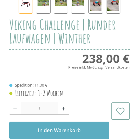
Viking Challenge | Runder
Laufwagen | Winther
238,00 €
Regul
Preise inkl. MwSt. zzgl. Versandkosten
Spedition: 11,00 €
Lieferzeit: 1-2 Wochen
Produkt Anzahl: Gib den gewünschten Wert ein oder benutze die Schaltflächen 
In den Warenkorb