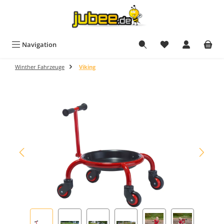
Zum Hauptinhalt springen
Du hast 0 Produkt
Navigation
Winther Fahrzeuge
Viking
Bildergalerie überspringen