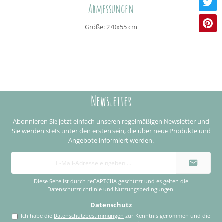
Abmessungen
Größe: 270x55 cm
Newsletter
Abonnieren Sie jetzt einfach unseren regelmäßigen Newsletter und
Sie werden stets unter den ersten sein, die über neue Produkte und
Angebote informiert werden.
E-
Mail-
Adresse
*
Diese Seite ist durch reCAPTCHA geschützt und es gelten die
Datenschutzrichtlinie
und
Nutzungsbedingungen
.
Datenschutz
Ich habe die
Datenschutzbestimmungen
zur Kenntnis genommen und die