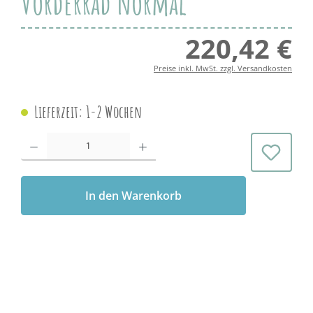
Vorderrad normal
220,42 €
Regul
Preise inkl. MwSt. zzgl. Versandkosten
Lieferzeit: 1-2 Wochen
Produkt Anzahl: Gib den gewünschten Wert ein oder benutze die Schaltflächen 
In den Warenkorb