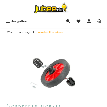
Zum Hauptinhalt springen
Navigation
Winther Fahrzeuge
Winther Ersatzteile
Bildergalerie überspringen