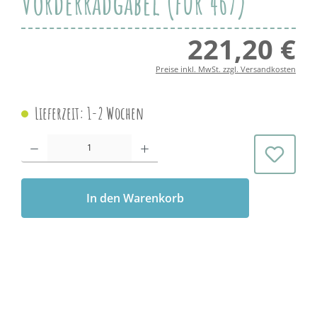
Vorderradgabel (für 467)
221,20 €
Regul
Preise inkl. MwSt. zzgl. Versandkosten
Lieferzeit: 1-2 Wochen
Produkt Anzahl: Gib den gewünschten Wert ein oder benutze die Schaltflächen 
In den Warenkorb