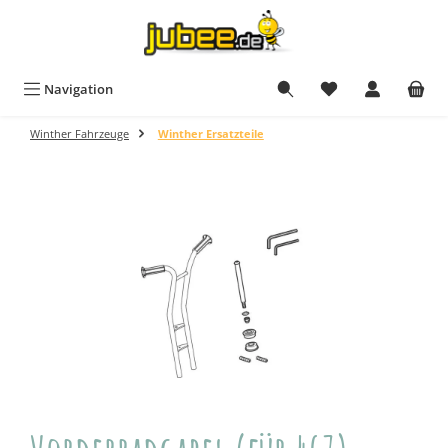
Zum Hauptinhalt springen
Navigation
Winther Fahrzeuge
Winther Ersatzteile
Bildergalerie überspringen