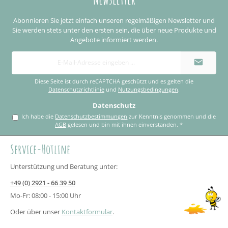
Abonnieren Sie jetzt einfach unseren regelmäßigen Newsletter und
Sie werden stets unter den ersten sein, die über neue Produkte und
Angebote informiert werden.
E-
Mail-
Adresse
*
Diese Seite ist durch reCAPTCHA geschützt und es gelten die
Datenschutzrichtlinie
und
Nutzungsbedingungen
.
Datenschutz
Ich habe die
Datenschutzbestimmungen
zur Kenntnis genommen und die
AGB
gelesen und bin mit ihnen einverstanden.
*
Service-Hotline
Unterstützung und Beratung unter:
+49 (0) 2921 - 66 39 50
Mo-Fr: 08:00 - 15:00 Uhr
Oder über unser
Kontaktformular
.