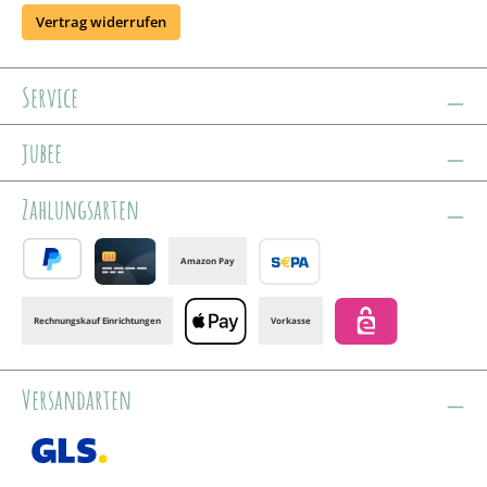
Vertrag widerrufen
Service
jubee
Zahlungsarten
Amazon Pay
PayPal
Credit card
Banktransfer
Rechnungskauf Einrichtungen
Vorkasse
Apple Pay
eps
Versandarten
GLS /+ Spedition