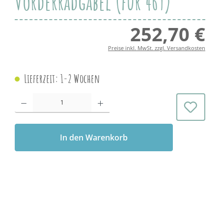
Vorderradgabel (für 469)
252,70 €
Regul
Preise inkl. MwSt. zzgl. Versandkosten
Lieferzeit: 1-2 Wochen
Produkt Anzahl: Gib den gewünschten Wert ein oder benutze die Schaltflächen 
In den Warenkorb