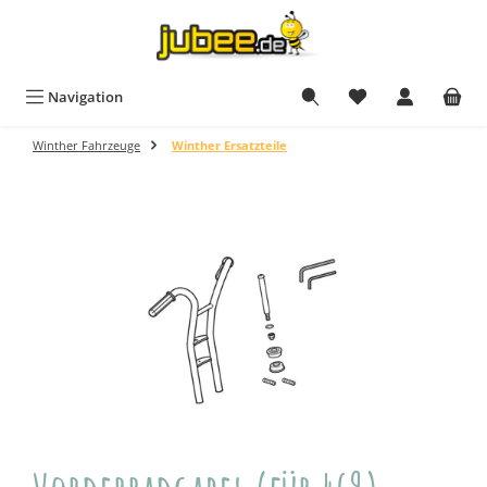
Zum Hauptinhalt springen
Navigation
Winther Fahrzeuge
Winther Ersatzteile
Bildergalerie überspringen