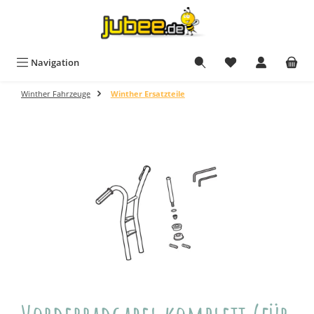
Zum Hauptinhalt springen
Navigation
Winther Fahrzeuge
Winther Ersatzteile
Bildergalerie überspringen