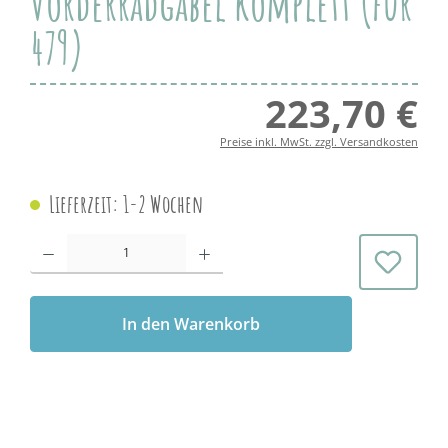
Vorderradgabel komplett (für
479)
223,70 €
Regul
Preise inkl. MwSt. zzgl. Versandkosten
Lieferzeit: 1-2 Wochen
Produkt Anzahl: Gib den gewünschten Wert ein oder benutze die Schaltflächen 
In den Warenkorb