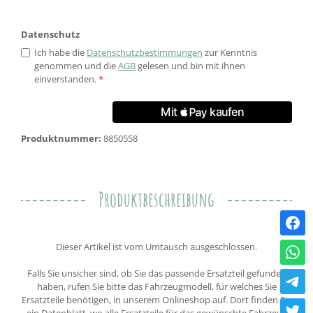
Datenschutz
Ich habe die
Datenschutzbestimmungen
zur Kenntnis
genommen und die
AGB
gelesen und bin mit ihnen
einverstanden.
*
Produktnummer:
8850558
Produktbeschreibung
Dieser Artikel ist vom Umtausch ausgeschlossen.
Falls Sie unsicher sind, ob Sie das passende Ersatzteil gefunden
haben, rufen Sie bitte das Fahrzeugmodell, für welches Sie
Ersatzteile benötigen, in unserem Onlineshop auf. Dort finden Sie
ein Datenblatt, wo alle Ersatzteile für das gewünschte Fahrzeug