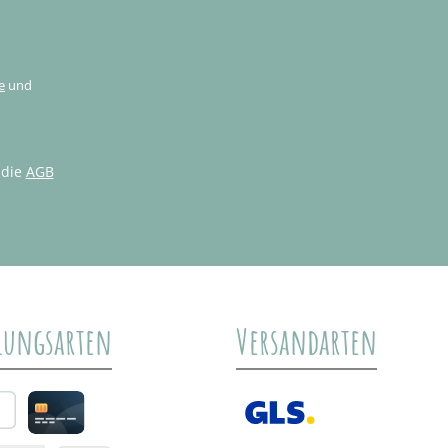
e
und
 die
AGB
lungsarten
Versandarten
al
Credit card
GLS /+ Spedition