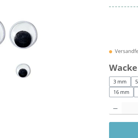
Versandfer
Wacke
3 mm
16 mm
Produkt Anzah