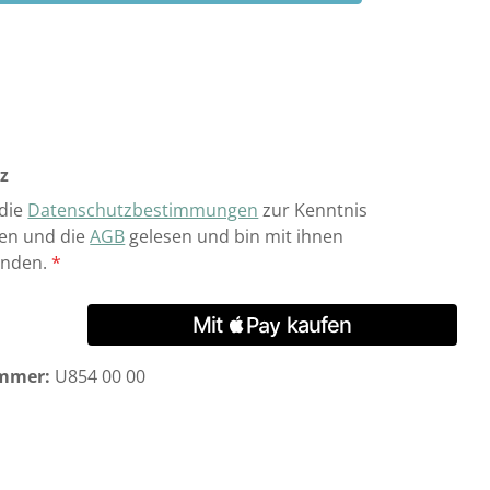
z
 die
Datenschutzbestimmungen
zur Kenntnis
n und die
AGB
gelesen und bin mit ihnen
anden.
*
mmer:
U854 00 00