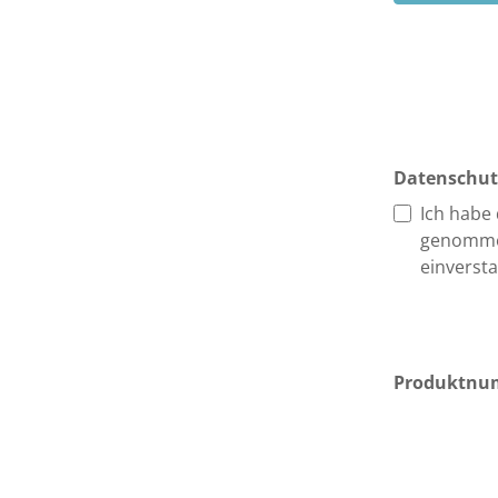
Datenschut
Ich habe
genomme
einverst
Produktnu