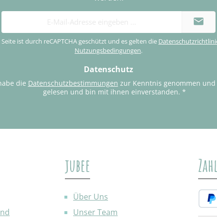
E-
Mail-
Adresse
 Seite ist durch reCAPTCHA geschützt und es gelten die
Datenschutzrichtlini
*
Nutzungsbedingungen
.
Datenschutz
habe die
Datenschutzbestimmungen
zur Kenntnis genommen und
gelesen und bin mit ihnen einverstanden.
*
jubee
Zah
Über Uns
and
Unser Team
PayP