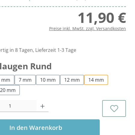
11,90 €
Regu
Preise inkl. MwSt. zzgl. Versandkosten
tig in 8 Tagen, Lieferzeit 1-3 Tage
auswählen
laugen Rund
5 mm
7 mm
10 mm
12 mm
14 mm
20 mm
l: Gib den gewünschten Wert ein oder benutze die Schaltflächen 
In den Warenkorb