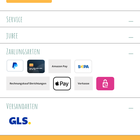
Service
jubee
Zahlungsarten
Amazon Pay
PayPal
Credit card
Banktransfer
Rechnungskauf Einrichtungen
Vorkasse
Apple Pay
eps
Versandarten
GLS /+ Spedition