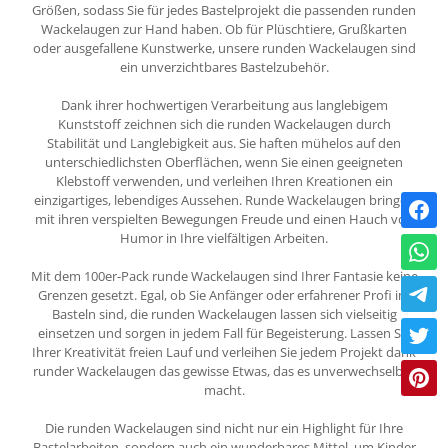
Größen, sodass Sie für jedes Bastelprojekt die passenden runden
Wackelaugen zur Hand haben. Ob für Plüschtiere, Grußkarten
oder ausgefallene Kunstwerke, unsere runden Wackelaugen sind
ein unverzichtbares Bastelzubehör.
Dank ihrer hochwertigen Verarbeitung aus langlebigem
Kunststoff zeichnen sich die runden Wackelaugen durch
Stabilität und Langlebigkeit aus. Sie haften mühelos auf den
unterschiedlichsten Oberflächen, wenn Sie einen geeigneten
Klebstoff verwenden, und verleihen Ihren Kreationen ein
einzigartiges, lebendiges Aussehen. Runde Wackelaugen bringen
mit ihren verspielten Bewegungen Freude und einen Hauch von
Humor in Ihre vielfältigen Arbeiten.
Mit dem 100er-Pack runde Wackelaugen sind Ihrer Fantasie keine
Grenzen gesetzt. Egal, ob Sie Anfänger oder erfahrener Profi im
Basteln sind, die runden Wackelaugen lassen sich vielseitig
einsetzen und sorgen in jedem Fall für Begeisterung. Lassen Sie
Ihrer Kreativität freien Lauf und verleihen Sie jedem Projekt dank
runder Wackelaugen das gewisse Etwas, das es unverwechselbar
macht.
Die runden Wackelaugen sind nicht nur ein Highlight für Ihre
Bastelarbeiten, sondern auch ein wunderbares Mittel, um Kinder