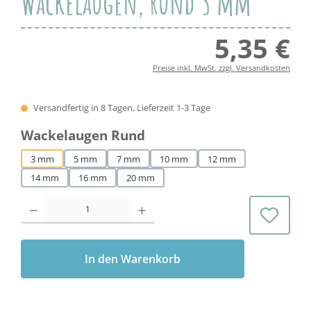
Wackelaugen, rund 3 mm
5,35 €
Regul
Preise inkl. MwSt. zzgl. Versandkosten
Versandfertig in 8 Tagen, Lieferzeit 1-3 Tage
auswählen
Wackelaugen Rund
3 mm
5 mm
7 mm
10 mm
12 mm
14 mm
16 mm
20 mm
Produkt Anzahl: Gib den gewünschten Wert ein oder benutze die Schaltflächen 
In den Warenkorb