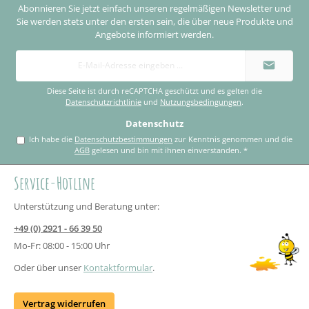
Abonnieren Sie jetzt einfach unseren regelmäßigen Newsletter und
Sie werden stets unter den ersten sein, die über neue Produkte und
Angebote informiert werden.
E-
Mail-
Adresse
*
Diese Seite ist durch reCAPTCHA geschützt und es gelten die
Datenschutzrichtlinie
und
Nutzungsbedingungen
.
Datenschutz
Ich habe die
Datenschutzbestimmungen
zur Kenntnis genommen und die
AGB
gelesen und bin mit ihnen einverstanden.
*
Service-Hotline
Unterstützung und Beratung unter:
+49 (0) 2921 - 66 39 50
Mo-Fr: 08:00 - 15:00 Uhr
Oder über unser
Kontaktformular
.
Vertrag widerrufen