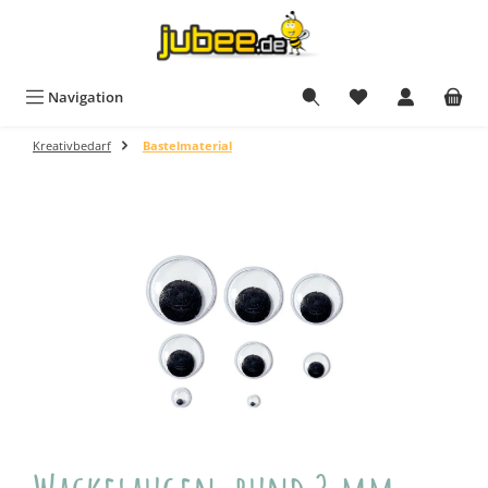
Zum Hauptinhalt springen
Navigation
Kreativbedarf
Bastelmaterial
Bildergalerie überspringen