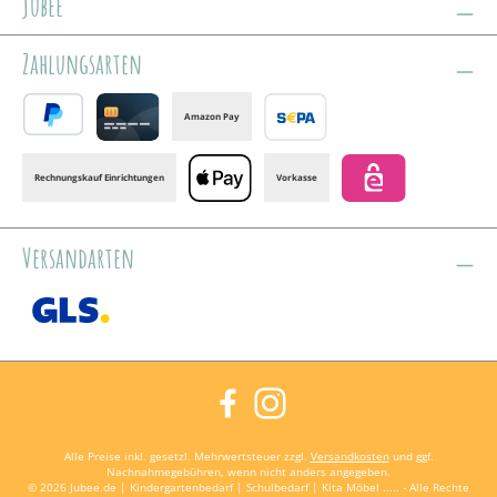
jubee
Zahlungsarten
Amazon Pay
PayPal
Credit card
Banktransfer
Rechnungskauf Einrichtungen
Vorkasse
Apple Pay
eps
Versandarten
GLS /+ Spedition
Facebook
Instagram
Alle Preise inkl. gesetzl. Mehrwertsteuer zzgl.
Versandkosten
und ggf.
Nachnahmegebühren, wenn nicht anders angegeben.
© 2026 Jubee.de | Kindergartenbedarf | Schulbedarf | Kita Möbel ..... - Alle Rechte