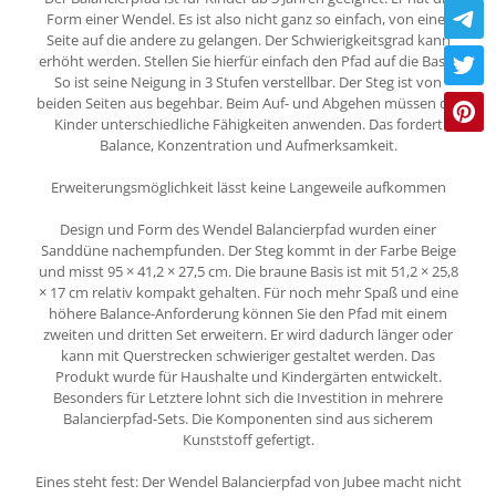
Form einer Wendel. Es ist also nicht ganz so einfach, von einer
Seite auf die andere zu gelangen. Der Schwierigkeitsgrad kann
erhöht werden. Stellen Sie hierfür einfach den Pfad auf die Basis.
So ist seine Neigung in 3 Stufen verstellbar. Der Steg ist von
beiden Seiten aus begehbar. Beim Auf- und Abgehen müssen die
Kinder unterschiedliche Fähigkeiten anwenden. Das fordert
Balance, Konzentration und Aufmerksamkeit.
Erweiterungsmöglichkeit lässt keine Langeweile aufkommen
Design und Form des Wendel Balancierpfad wurden einer
Sanddüne nachempfunden. Der Steg kommt in der Farbe Beige
und misst 95 × 41,2 × 27,5 cm. Die braune Basis ist mit 51,2 × 25,8
× 17 cm relativ kompakt gehalten. Für noch mehr Spaß und eine
höhere Balance-Anforderung können Sie den Pfad mit einem
zweiten und dritten Set erweitern. Er wird dadurch länger oder
kann mit Querstrecken schwieriger gestaltet werden. Das
Produkt wurde für Haushalte und Kindergärten entwickelt.
Besonders für Letztere lohnt sich die Investition in mehrere
Balancierpfad-Sets. Die Komponenten sind aus sicherem
Kunststoff gefertigt.
Eines steht fest: Der Wendel Balancierpfad von Jubee macht nicht