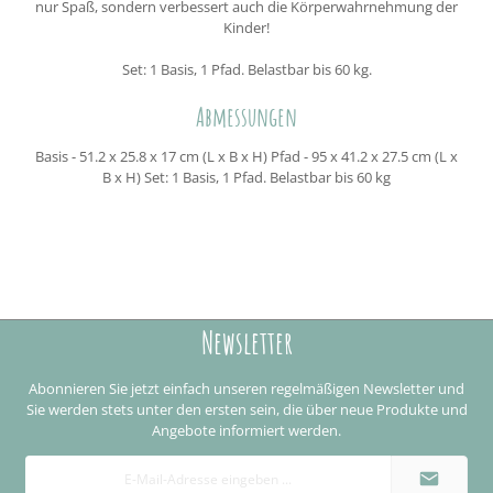
nur Spaß, sondern verbessert auch die Körperwahrnehmung der
Kinder!
Set: 1 Basis, 1 Pfad. Belastbar bis 60 kg.
Abmessungen
Basis - 51.2 x 25.8 x 17 cm (L x B x H) Pfad - 95 x 41.2 x 27.5 cm (L x
B x H) Set: 1 Basis, 1 Pfad. Belastbar bis 60 kg
Newsletter
Abonnieren Sie jetzt einfach unseren regelmäßigen Newsletter und
Sie werden stets unter den ersten sein, die über neue Produkte und
Angebote informiert werden.
E-
Mail-