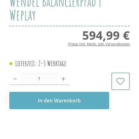
Wendel Balancierpfad |
Weplay
594,99 €
Regul
Preise inkl. MwSt. zzgl. Versandkosten
Lieferzeit: 2-3 Werktage
Produkt Anzahl: Gib den gewünschten Wert ein oder benutze die Schaltflächen 
In den Warenkorb