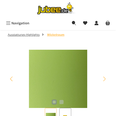
Zum Hauptinhalt springen
Du hast 0 Produkt
Navigation
Ausstattungs-Highlights
Wickelraum
Bildergalerie überspringen