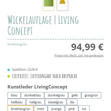
Wickelauflage | Living
Concept
94,99 €
Regul
limettengrün
Preise inkl. MwSt. zzgl. Versandkosten
Spedition: 22,00 €
Lieferzeit: Lieferangabe nach Absprache
auswählen
Kunstleder LivingConcept
blau
dunkelblau
dunkelgrau
gelb
grasgrün
hellblau
hellgrau
kieselgrau
lila
limettengrün
mint
orange
pink
rot