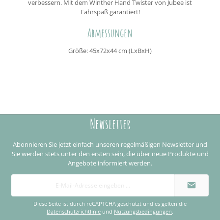
verbessern. Mit dem Winther Hand Twister von Jubee ist
Fahrspaß garantiert!
Abmessungen
Größe: 45x72x44 cm (LxBxH)
Newsletter
Abonnieren Sie jetzt einfach unseren regelmäßigen Newsletter und
Sie werden stets unter den ersten sein, die über neue Produkte und
Angebote informiert werden.
E-
Mail-
Adresse
*
Diese Seite ist durch reCAPTCHA geschützt und es gelten die
Datenschutzrichtlinie
und
Nutzungsbedingungen
.