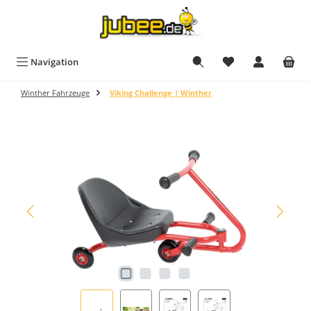
Zum Hauptinhalt springen
Du hast 0 Produkt
Navigation
Winther Fahrzeuge
Viking Challenge | Winther
Bildergalerie überspringen