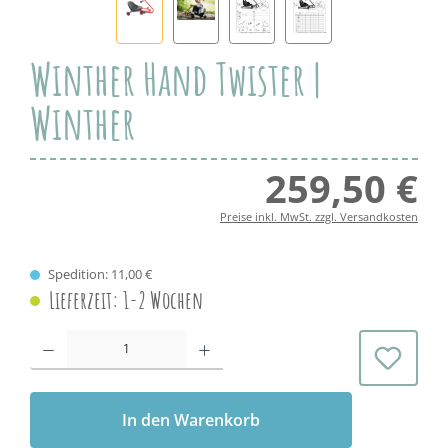
Winther Hand Twister |
Winther
259,50 €
Regul
Preise inkl. MwSt. zzgl. Versandkosten
Spedition: 11,00 €
Lieferzeit: 1-2 Wochen
Produkt Anzahl: Gib den gewünschten Wert ein oder benutze die Schaltflächen 
In den Warenkorb