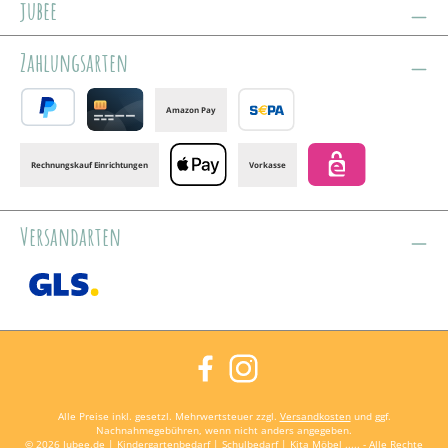
jubee
Zahlungsarten
Amazon Pay
PayPal
Credit card
Banktransfer
Rechnungskauf Einrichtungen
Vorkasse
Apple Pay
eps
Versandarten
GLS /+ Spedition
Facebook
Instagram
Alle Preise inkl. gesetzl. Mehrwertsteuer zzgl.
Versandkosten
und ggf.
Nachnahmegebühren, wenn nicht anders angegeben.
© 2026 Jubee.de | Kindergartenbedarf | Schulbedarf | Kita Möbel ..... - Alle Rechte