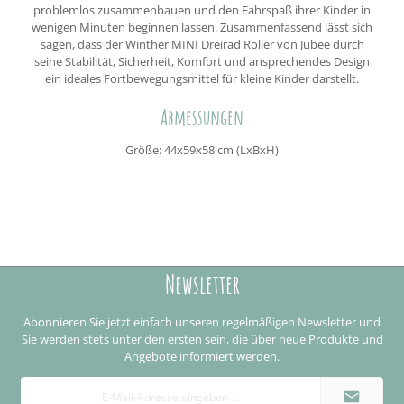
problemlos zusammenbauen und den Fahrspaß ihrer Kinder in
wenigen Minuten beginnen lassen. Zusammenfassend lässt sich
sagen, dass der Winther MINI Dreirad Roller von Jubee durch
seine Stabilität, Sicherheit, Komfort und ansprechendes Design
ein ideales Fortbewegungsmittel für kleine Kinder darstellt.
Abmessungen
Größe: 44x59x58 cm (LxBxH)
Newsletter
Abonnieren Sie jetzt einfach unseren regelmäßigen Newsletter und
Sie werden stets unter den ersten sein, die über neue Produkte und
Angebote informiert werden.
E-
Mail-