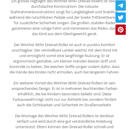
Ein großes Highlight des Winther MINI Dreirad Rollers ist seine
durchdachte Konstruktion. Die robuste
Stahlrahmenkonstruktion sorgt für Langlebigkeit und Stabilität,
während die rutschfesten Pedale und der breite Trittbrettbereich
für zusätzliche Sicherheit sorgen. Die großen, stabilen Räder
garantieren eine ruhige Fahrt und minimieren das Risiko, dass
das Kind aus dem Gleichgewicht gerät.
Der Winther MINI Dreirad Roller ist auch in punkto Komfort
unschlagbar. Der verstellbare Lenker wächst mit dem Kind mit
und ermöglicht somit eine langfristige Nutzung. Er ist
ergonomisch gestaltet, um kleinen Händen besten Griff und
Kontrolle zu bieten. Die weichen Griffe sorgen zudem dafür, dass
die Hände des Kindes nicht ermüden, auch bei längerem Fahren.
Ein weiterer Vorteil des Winther MINI Dreirad Rollers ist sein
ansprechendes Design. Er ist in mehreren leuchtenden Farben
erhältlich, die bei Kindern besonders beliebt sind. Diese
Farbauswahl trägt nicht nur zur Ästhetik bei, sondern fördert
auch die Sichtbarkeit und Sicherheit im Straßenverkehr.
Die Montage des Winther MINI Dreirad Rollers ist denkbar
einfach und wird durch eine gut verständliche Anleitung
unterstützt. Eltern können den Dreirad-Roller schnell und