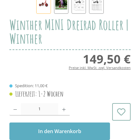
Winther MINI Dreirad Roller |
Winther
149,50 €
Regul
Preise inkl. MwSt. zzgl. Versandkosten
Spedition: 11,00 €
Lieferzeit: 1-2 Wochen
Produkt Anzahl: Gib den gewünschten Wert ein oder benutze die Schaltflächen 
In den Warenkorb