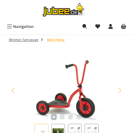
Zum Hauptinhalt springen
Du hast 0 Produkt
Navigation
Winther Fahrzeuge
Mini Viking
Bildergalerie überspringen