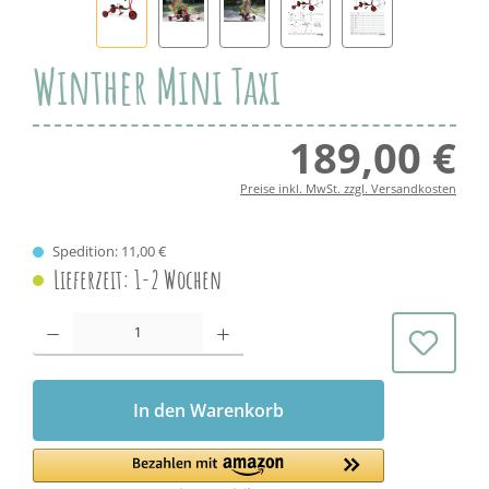
Winther Mini Taxi
189,00 €
Regul
Preise inkl. MwSt. zzgl. Versandkosten
Spedition: 11,00 €
Lieferzeit: 1-2 Wochen
Produkt Anzahl: Gib den gewünschten Wert ein oder benutze die Schaltflächen 
In den Warenkorb