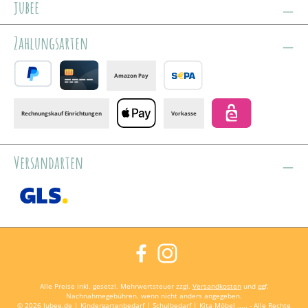
jubee
Zahlungsarten
Amazon Pay
PayPal
Credit card
Banktransfer
Rechnungskauf Einrichtungen
Vorkasse
Apple Pay
eps
Versandarten
GLS /+ Spedition
Facebook
Instagram
Alle Preise inkl. gesetzl. Mehrwertsteuer zzgl.
Versandkosten
und ggf.
Nachnahmegebühren, wenn nicht anders angegeben.
© 2026 Jubee.de | Kindergartenbedarf | Schulbedarf | Kita Möbel ..... - Alle Rechte