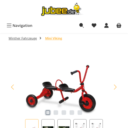
Zum Hauptinhalt springen
Du hast 0 Produkt
Navigation
Winther Fahrzeuge
Mini Viking
Bildergalerie überspringen