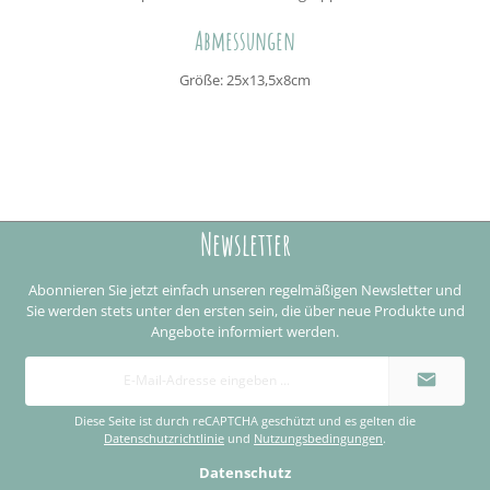
Abmessungen
Größe: 25x13,5x8cm
Newsletter
Abonnieren Sie jetzt einfach unseren regelmäßigen Newsletter und
Sie werden stets unter den ersten sein, die über neue Produkte und
Angebote informiert werden.
E-
Mail-
Adresse
*
Diese Seite ist durch reCAPTCHA geschützt und es gelten die
Datenschutzrichtlinie
und
Nutzungsbedingungen
.
Datenschutz