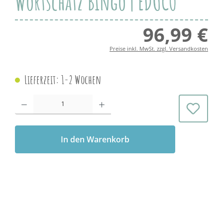
Wortschatz Bingo | EDUCO
96,99 €
Regul
Preise inkl. MwSt. zzgl. Versandkosten
Lieferzeit: 1-2 Wochen
Produkt Anzahl: Gib den gewünschten Wert ein oder benutze die Schaltflächen 
In den Warenkorb