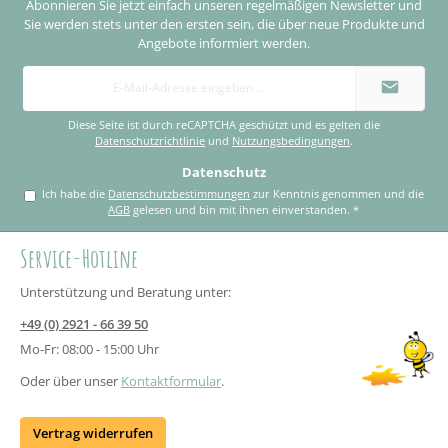
Abonnieren Sie jetzt einfach unseren regelmäßigen Newsletter und
Sie werden stets unter den ersten sein, die über neue Produkte und
Angebote informiert werden.
E-
Mail-
Adresse
*
Diese Seite ist durch reCAPTCHA geschützt und es gelten die
Datenschutzrichtlinie
und
Nutzungsbedingungen
.
Datenschutz
Ich habe die
Datenschutzbestimmungen
zur Kenntnis genommen und die
AGB
gelesen und bin mit ihnen einverstanden.
*
Service-Hotline
Unterstützung und Beratung unter:
+49 (0) 2921 - 66 39 50
Mo-Fr: 08:00 - 15:00 Uhr
Oder über unser
Kontaktformular
.
Vertrag widerrufen