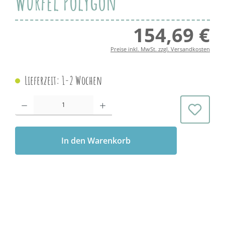
Würfel Polygon
154,69 €
Regul
Preise inkl. MwSt. zzgl. Versandkosten
Lieferzeit: 1-2 Wochen
Produkt Anzahl: Gib den gewünschten Wert ein oder benutze die Schaltflächen 
In den Warenkorb