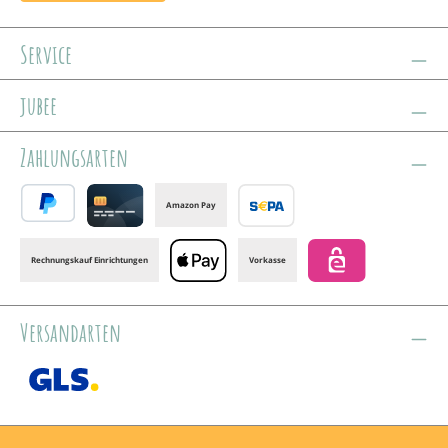
Service
jubee
Zahlungsarten
Amazon Pay
PayPal
Credit card
Banktransfer
Rechnungskauf Einrichtungen
Vorkasse
Apple Pay
eps
Versandarten
GLS /+ Spedition