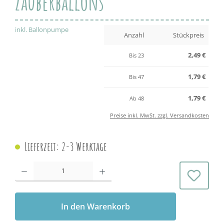
Zauberballons
inkl. Ballonpumpe
Anzahl
Stückpreis
2,49 €
Bis
23
1,79 €
Bis
47
1,79 €
Ab
48
Preise inkl. MwSt. zzgl. Versandkosten
Lieferzeit: 2-3 Werktage
Produkt Anzahl: Gib den gewünschten Wert ein oder benutze die Schaltflächen 
In den Warenkorb