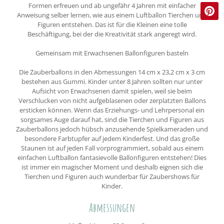
Formen erfreuen und ab ungefähr 4 Jahren mit einfacher
Anweisung selber lernen, wie aus einem Luftballon Tierchen und
Figuren entstehen. Das ist für die Kleinen eine tolle
Beschäftigung, bei der die Kreativität stark angeregt wird.
Gemeinsam mit Erwachsenen Ballonfiguren basteln
Die Zauberballons in den Abmessungen 14 cm x 23,2 cm x 3 cm
bestehen aus Gummi. Kinder unter 8 Jahren sollten nur unter
Aufsicht von Erwachsenen damit spielen, weil sie beim
Verschlucken von nicht aufgeblasenen oder zerplatzten Ballons
ersticken können. Wenn das Erziehungs- und Lehrpersonal ein
sorgsames Auge darauf hat, sind die Tierchen und Figuren aus
Zauberballons jedoch hübsch anzusehende Spielkameraden und
besondere Farbtupfer auf jedem Kinderfest. Und das große
Staunen ist auf jeden Fall vorprogrammiert, sobald aus einem
einfachen Luftballon fantasievolle Ballonfiguren entstehen! Dies
ist immer ein magischer Moment und deshalb eignen sich die
Tierchen und Figuren auch wunderbar für Zaubershows für
Kinder.
Abmessungen