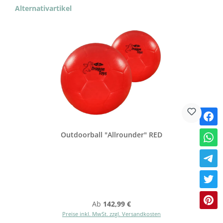
Produktgalerie überspringen
Alternativartikel
Outdoorball "Allrounder" RED
Regulärer Preis:
Ab
142,99 €
Preise inkl. MwSt. zzgl. Versandkosten