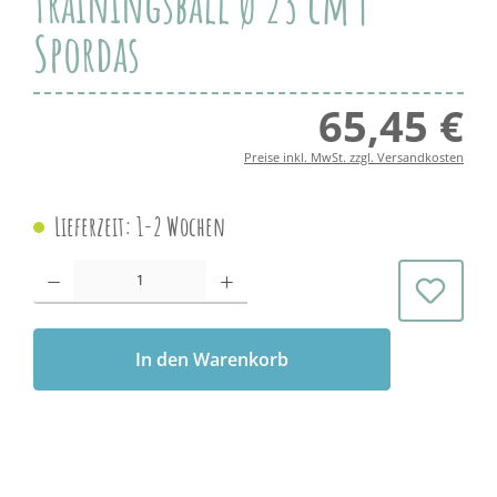
Trainingsball Ø 23 cm |
Spordas
65,45 €
Regul
Preise inkl. MwSt. zzgl. Versandkosten
Lieferzeit: 1-2 Wochen
Produkt Anzahl: Gib den gewünschten Wert ein oder benutze die Schaltflächen 
In den Warenkorb