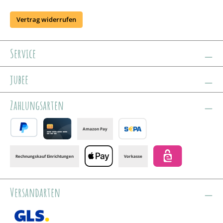
Vertrag widerrufen
Service
jubee
Zahlungsarten
Amazon Pay
PayPal
Credit card
Banktransfer
Rechnungskauf Einrichtungen
Vorkasse
Apple Pay
eps
Versandarten